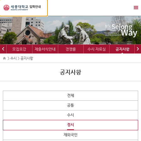
세
메
종
뉴
대
열
학
기/
교
닫
입
기
학
이
다
모집요강
제출서식안내
경쟁률
수시 자료실
공지사항
정
전
음
보
> 수시 > 공지사항
공지사항
전체
공통
수시
정시
재외국인