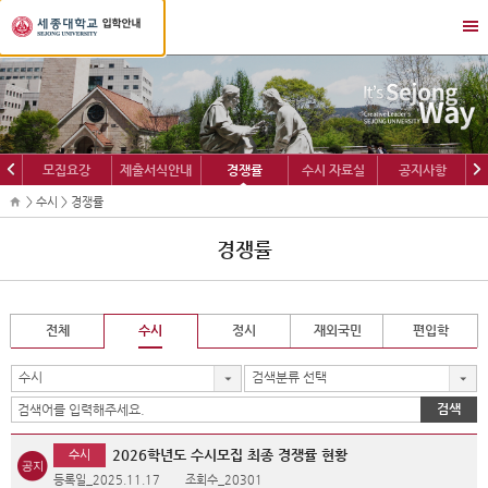
세
메
종
뉴
대
열
학
기/
교
닫
입
기
학
이
다
모집요강
제출서식안내
경쟁률
수시 자료실
공지사항
정
전
음
보
> 수시 > 경쟁률
경쟁률
전체
수시
정시
재외국민
편입학
수시
검색분류 선택
검색
2026학년도 수시모집 최종 경쟁률 현황
수시
등록일_2025.11.17
조회수_20301