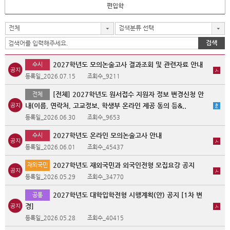
편입학
전체
검색분류 선택
검색
2027학년도 모의논술고사 결과조회 및 관련자료 안내
수시
등록일_2026.07.15
조회수_9211
[전체] 2027학년도 원서접수 지원자 정보 변경신청 안
전체
내(이름, 연락처, 고교정보, 학생부 온라인 제공 동의 등&..
등록일_2026.06.30
조회수_9653
2027학년도 온라인 모의논술고사 안내
수시
등록일_2026.06.01
조회수_45437
2027학년도 재외국민과 외국인전형 모집요강 공지
재외국민
등록일_2026.05.29
조회수_34770
2027학년도 대학입학전형 시행계획(안) 공지 [1차 변
공통
경]
등록일_2026.05.28
조회수_40415