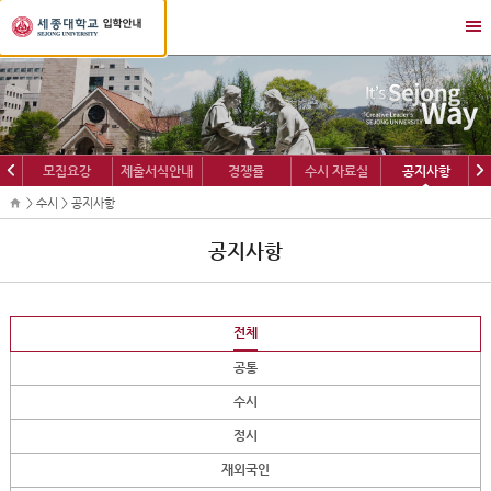
세
메
종
뉴
대
열
학
기/
교
닫
입
기
학
이
다
모집요강
제출서식안내
경쟁률
수시 자료실
공지사항
정
전
음
보
> 수시 > 공지사항
공지사항
전체
공통
수시
정시
재외국인