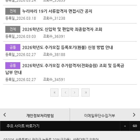
등록일_2026.03.24
조회수_35839
누리아리 19기 서류합격자 면접시간 공지
전체
등록일_2026.03.18
조회수_31238
2026학년도 신입학 및 편입학 최종합격자 조회
전체
등록일_2026.03.03
조회수_36391
2026학년도 추가모집 등록포기(환불) 신청 방법 안내
공통
등록일_2026.02.27
조회수_38188
2026학년도 추가모집 추가합격자(전화충원) 조회 및 등록금
공통
납부 안내
등록일_2026.02.27
조회수_34591
처
이
다
마
음
전
음
지
막
이
다
개인정보처리방침
이메일무단수집거부
전
음
바
주요 사이트 바로가기
규정/예결산공고
대학정보공시
로
가
05006 서울특별시 광진구 능동로 209(군자동), 세종대학교 입학처