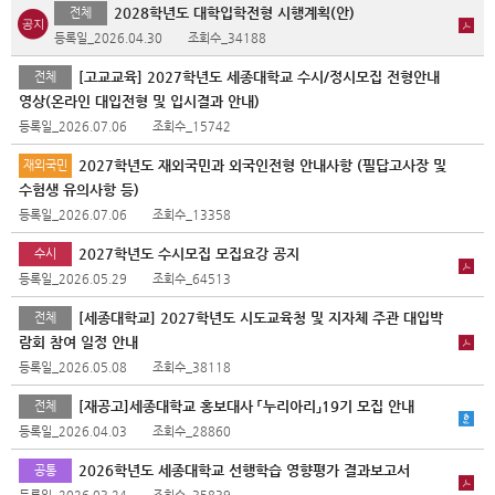
2028학년도 대학입학전형 시행계획(안)
전체
등록일_2026.04.30
조회수_34188
[고교교육] 2027학년도 세종대학교 수시/정시모집 전형안내
전체
영상(온라인 대입전형 및 입시결과 안내)
등록일_2026.07.06
조회수_15742
2027학년도 재외국민과 외국인전형 안내사항 (필답고사장 및
재외국민
수험생 유의사항 등)
등록일_2026.07.06
조회수_13358
2027학년도 수시모집 모집요강 공지
수시
등록일_2026.05.29
조회수_64513
[세종대학교] 2027학년도 시도교육청 및 지자체 주관 대입박
전체
람회 참여 일정 안내
등록일_2026.05.08
조회수_38118
[재공고]세종대학교 홍보대사 「누리아리」19기 모집 안내
전체
등록일_2026.04.03
조회수_28860
2026학년도 세종대학교 선행학습 영향평가 결과보고서
공통