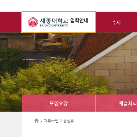
세
종
수시
대
학
교
입
학
정
보
모집요강
제출서식
> 재외국민 > 경쟁률