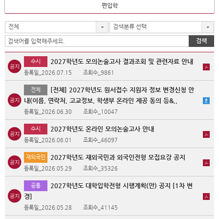
편입학
전체
검색분류 선택
검색
2027학년도 모의논술고사 결과조회 및 관련자료 안내
수시
등록일_2026.07.15
조회수_9861
[전체] 2027학년도 원서접수 지원자 정보 변경신청 안
전체
내(이름, 연락처, 고교정보, 학생부 온라인 제공 동의 등&..
등록일_2026.06.30
조회수_10047
2027학년도 온라인 모의논술고사 안내
수시
등록일_2026.06.01
조회수_46097
2027학년도 재외국민과 외국인전형 모집요강 공지
재외국민
등록일_2026.05.29
조회수_35326
2027학년도 대학입학전형 시행계획(안) 공지 [1차 변
공통
경]
등록일_2026.05.28
조회수_41145