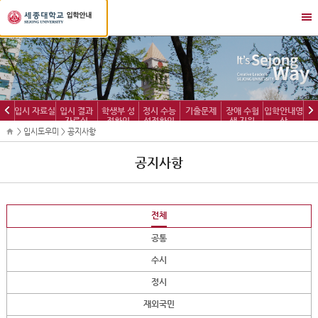
세
메
종
뉴
대
열
학
기/
교
닫
입
기
학
이
다
입시 자료실
입시 결과
학생부 성
정시 수능
기출문제
장애 수험
입학안내영
정
자료실
적확인
성적확인
생 지원
상
전
음
보
> 입시도우미 > 공지사항
공지사항
전체
공통
수시
정시
재외국민