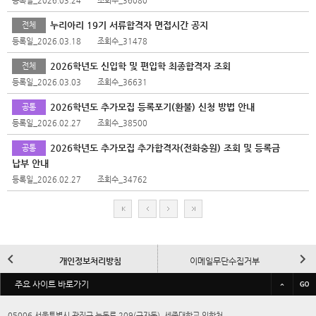
등록일_2026.03.24
조회수_36080
누리아리 19기 서류합격자 면접시간 공지
전체
등록일_2026.03.18
조회수_31478
2026학년도 신입학 및 편입학 최종합격자 조회
전체
등록일_2026.03.03
조회수_36631
2026학년도 추가모집 등록포기(환불) 신청 방법 안내
공통
등록일_2026.02.27
조회수_38500
2026학년도 추가모집 추가합격자(전화충원) 조회 및 등록금
공통
납부 안내
등록일_2026.02.27
조회수_34762
처
이
다
마
음
전
음
지
막
이
다
개인정보처리방침
이메일무단수집거부
전
음
바
주요 사이트 바로가기
규정/예결산공고
대학정보공시
로
가
05006 서울특별시 광진구 능동로 209(군자동), 세종대학교 입학처