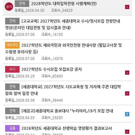
2028학년도 대학입학전형 시행계획(안)
전체
등록일_2026.04.30
조회수_34629
[고교교육] 2027학년도 세종대학교 수시/정시모집 전형안내
전체
영상(온라인 대입전형 및 입시결과 안내)
등록일_2026.07.06
조회수_16105
2027학년도 재외국민과 외국인전형 안내사항 (필답고사장 및
재외국민
수험생 유의사항 등)
등록일_2026.07.06
조회수_14078
2027학년도 수시모집 모집요강 공지
수시
등록일_2026.05.29
조회수_65893
[세종대학교] 2027학년도 시도교육청 및 지자체 주관 대입박
전체
람회 참여 일정 안내
등록일_2026.05.08
조회수_38448
[재공고]세종대학교 홍보대사 「누리아리」19기 모집 안내
전체
등록일_2026.04.03
조회수_29285
2026학년도 세종대학교 선행학습 영향평가 결과보고서
공통