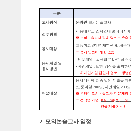
구
분
고사방식
온라인
모의논술고사
세종대학교 입학안내 홈페이지에
접수방법
※
모의논술고사 접속 링크는 추후 
고
등학교
3
학년 재학생 및 세종대
응시대상
※
응시 인원에 제한 없음
-
인문계열
:
컴퓨터로 바로 답안 
응시계열 및
-
자연계열
:
답안 양식을 출력하여
응시방법
※
자연계열 답안지 업로드 방법
응시기간에 최종 답안 제출을 마
(
인문계열
200
명
,
자연계열
200
명
채점대상
※
온라인 모의논술고사 각 문제의 
※
선착순 기준
:
6
월
17
일
(
토
)
오전
1
안을 제출한 시간
2.
모의논술고사 일정