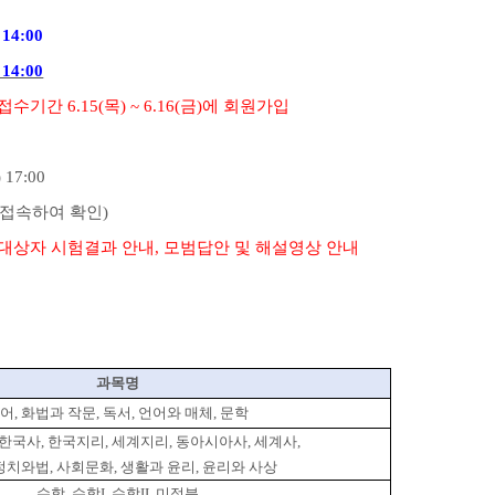
 14:00
 14:00
전접수기간
6.15(
목
) ~ 6.16(
금
)
에 회원가입
) 17:00
 접속하여 확인
)
대상자 시험결과 안내
,
모범답안 및 해설영상 안내
과목명
어
,
화법과 작문
,
독서
,
언어와 매체
,
문학
한국사
,
한국지리
,
세계지리
,
동아시아사
,
세계사
,
정치와법
,
사회문화
,
생활과 윤리
,
윤리와 사상
수학
,
수학
I,
수학
II,
미적분