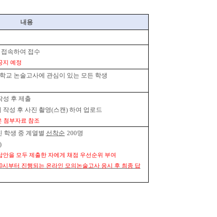
내용
 접속하여 접수
공지 예정
학교 논술고사에 관심이 있는 모든 학생
작성 후 제출
 작성 후 사진 촬영
(
스캔
)
하여 업로드
은 첨부자료 참조
친 학생 중 계열별
선착순
200
명
)
답안을 모두 제출한 자에게 채점 우선순위 부여
0
시부터 진행되는 온라인 모의논술고사 응시 후 최종 답