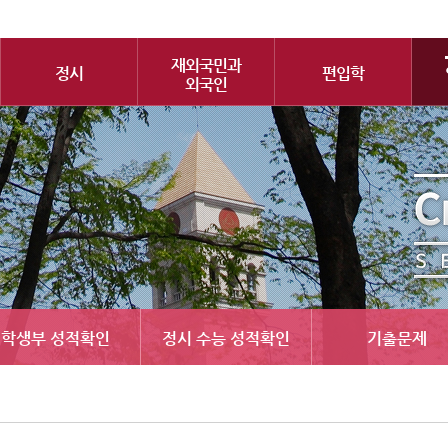
재외국민과
정시
편입학
외국인
학생부 성적확인
정시 수능 성적확인
기출문제