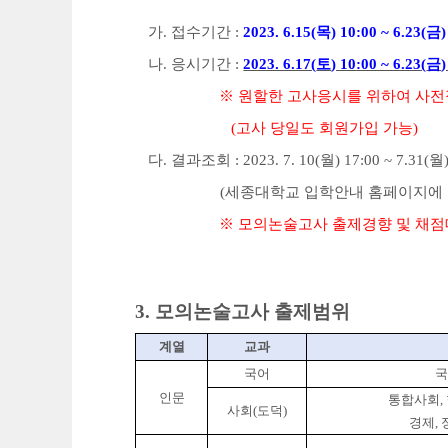
가
.
접수기간
:
2023. 6.15(
목
) 10:00 ~ 6.23(
금
)
나
.
응시기간
:
2023. 6.17(
토
) 10:00 ~ 6.23(
금
)
※
원할한 고사응시를 위하여 사
(
고사 당일도 회원가입 가능
)
다
.
결과조회
: 2023. 7. 10(
월
) 17:00 ~ 7.31(
월
(
세종대학교 입학안내 홈페이지에
※
모의논술고사 출제경향 및 채점
3.
모의논술고사 출
제범위
계열
교과
국어
국
인문
통합사회
,
사회
(
도덕
)
경제
,