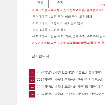
자연
수학
※
’
※
2015
개정교육과정의
[
진로선택과목
]
은 출제범위에서
-
국어
(3
과목
) :
실용 국어
,
심화 국어
,
고전 읽기
-
사회
(2
과목
) :
여행지리
,
사회문제 탐구
-
도덕
(1
과목
) :
고전과 윤리
-
수학
(4
과목
) :
실용 수학
,
기하
,
경제 수학
,
수학과제 탐
※
자연계열의 경우
[
일반선택과목
]
의
‘
확률과 통계
’
는 
감사합니다
.
2024학년도_세종대_온라인모의논술_사용자가이드.p
2024학년도_세종대_모의논술_크롬설치가이드.pdf
2024학년도_세종대_모의논술_자연계열_답안지양식.
2024학년도_세종대_모의논술_자연계열_답안지업로드