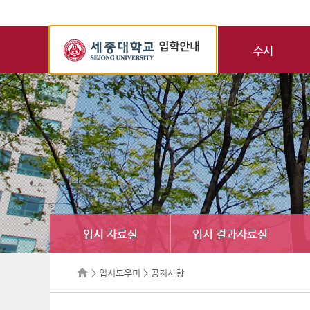
세
종
수시
대
학
교
입
학
정
보
입시 자료실
입시 결과자료실
> 입시도우미 > 공지사항