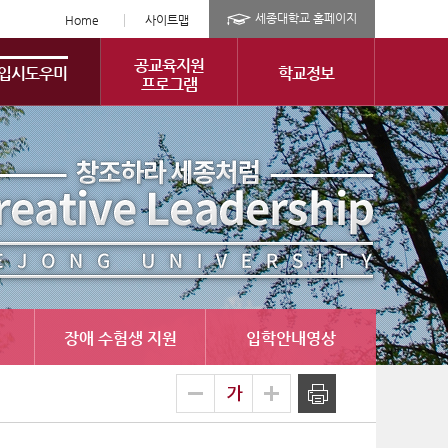
세종대학교 홈페이지
Home
사이트맵
공교육지원
입시도우미
학교정보
프로그램
장애 수험생 지원
입학안내영상
글
축소
확대
출력
자
크