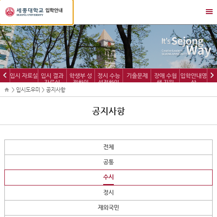
세
메
종
뉴
대
열
학
기/
교
닫
입
기
학
이
다
입시 자료실
입시 결과
학생부 성
정시 수능
기출문제
장애 수험
입학안내영
정
자료실
적확인
성적확인
생 지원
상
전
음
보
> 입시도우미 > 공지사항
공지사항
전체
공통
수시
정시
재외국민