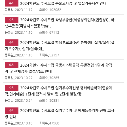
2024학년도 수시모집 논술고사장 및 입실가능시간 안내
수시
등록일_2023.11.17
조회수_102082
2024학년도 수시모집 학생부종합(세종창의인재(면접형)), 학
수시
생부종합(국방시스템공학&#..
등록일_2023.11.10
조회수_67112
2024학년도 수시모집 학생부교과(농어촌학생), 실기/실적(실
수시
기우수자), 실기/실적(예..
등록일_2023.11.10
조회수_53197
2024학년도 수시모집 국방시스템공학 특별전형 1단계 합격
수시
자 및 신체검사 일정/장소 안내
등록일_2023.10.27
조회수_30285
2024학년도 수시모집 실기우수자전형 영화예술학과(연출제
수시
작,연기예술) 1단계 합격자 발표 및 2단계 일정/장..
등록일_2023.10.24
조회수_50881
2024학년도 수시모집 실기우수자 및 예체능특기자 전형 고사
수시
장 안내
등록일_2023.10.10
조회수_47960