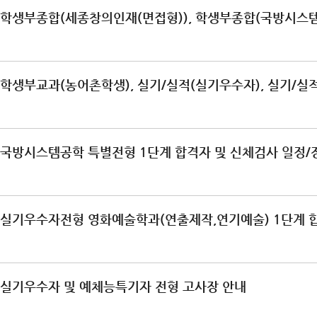
 학생부종합(세종창의인재(면접형)), 학생부종합(국방시스템
학생부교과(농어촌학생), 실기/실적(실기우수자), 실기/실적(
 국방시스템공학 특별전형 1단계 합격자 및 신체검사 일정/
 실기우수자전형 영화예술학과(연출제작,연기예술) 1단계 합격
 실기우수자 및 예체능특기자 전형 고사장 안내