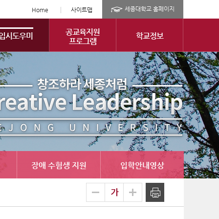
세종대학교 홈페이지
Home
사이트맵
공교육지원
입시도우미
학교정보
프로그램
장애 수험생 지원
입학안내영상
글
축소
확대
출력
자
크