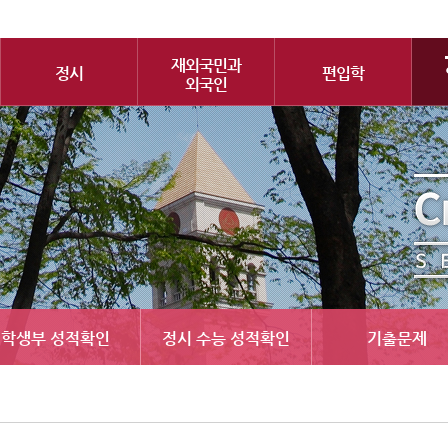
재외국민과
정시
편입학
외국인
학생부 성적확인
정시 수능 성적확인
기출문제