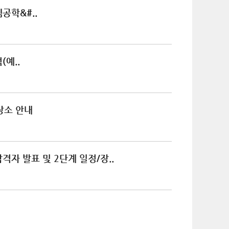
공학&#..
예..
장소 안내
자 발표 및 2단계 일정/장..