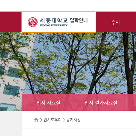
세
종
수시
대
학
교
입
학
정
보
입시 자료실
입시 결과자료실
> 입시도우미 > 공지사항