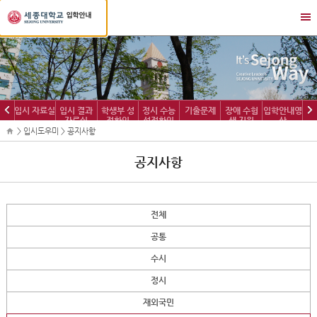
세
메
종
뉴
대
열
학
기/
교
닫
입
기
학
이
다
입시 자료실
입시 결과
학생부 성
정시 수능
기출문제
장애 수험
입학안내영
정
자료실
적확인
성적확인
생 지원
상
전
음
보
> 입시도우미 > 공지사항
공지사항
전체
공통
수시
정시
재외국민