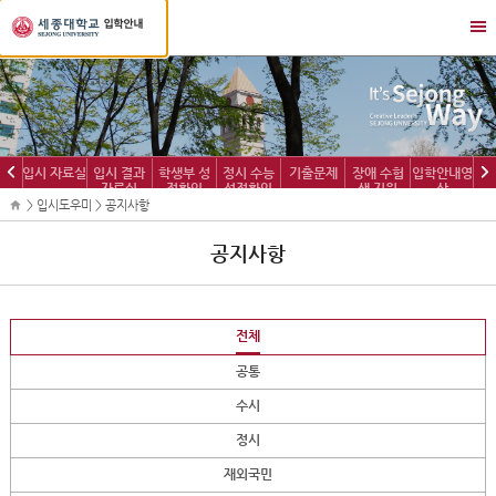
세
메
종
뉴
대
열
학
기/
교
닫
입
기
학
이
다
입시 자료실
입시 결과
학생부 성
정시 수능
기출문제
장애 수험
입학안내영
정
자료실
적확인
성적확인
생 지원
상
전
음
보
> 입시도우미 > 공지사항
공지사항
전체
공통
수시
정시
재외국민