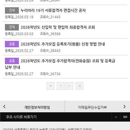
등록일_2026.03.24
조회수_36041
누리아리 19기 서류합격자 면접시간 공지
전체
등록일_2026.03.18
조회수_31445
2026학년도 신입학 및 편입학 최종합격자 조회
전체
등록일_2026.03.03
조회수_36586
2026학년도 추가모집 등록포기(환불) 신청 방법 안내
공통
등록일_2026.02.27
조회수_38445
2026학년도 추가모집 추가합격자(전화충원) 조회 및 등록금
공통
납부 안내
등록일_2026.02.27
조회수_34734
처
이
다
마
음
전
음
지
막
이
다
개인정보처리방침
이메일무단수집거부
전
음
바
주요 사이트 바로가기
규정/예결산공고
대학정보공시
로
가
05006 서울특별시 광진구 능동로 209(군자동), 세종대학교 입학처