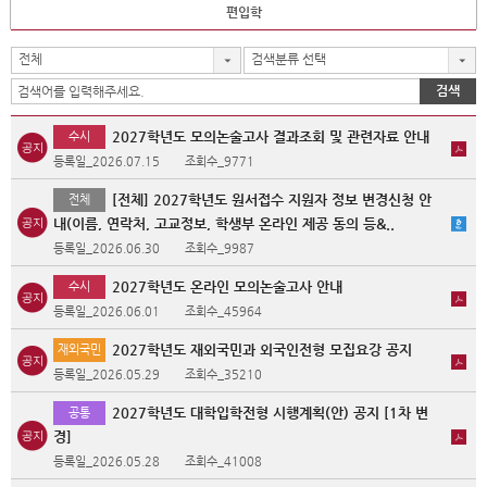
편입학
전체
검색분류 선택
검색
2027학년도 모의논술고사 결과조회 및 관련자료 안내
수시
등록일_2026.07.15
조회수_9771
[전체] 2027학년도 원서접수 지원자 정보 변경신청 안
전체
내(이름, 연락처, 고교정보, 학생부 온라인 제공 동의 등&..
등록일_2026.06.30
조회수_9987
2027학년도 온라인 모의논술고사 안내
수시
등록일_2026.06.01
조회수_45964
2027학년도 재외국민과 외국인전형 모집요강 공지
재외국민
등록일_2026.05.29
조회수_35210
2027학년도 대학입학전형 시행계획(안) 공지 [1차 변
공통
경]
등록일_2026.05.28
조회수_41008