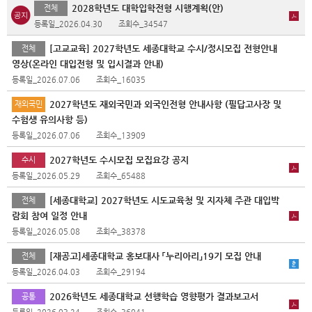
2028학년도 대학입학전형 시행계획(안)
전체
등록일_2026.04.30
조회수_34547
[고교교육] 2027학년도 세종대학교 수시/정시모집 전형안내
전체
영상(온라인 대입전형 및 입시결과 안내)
등록일_2026.07.06
조회수_16035
2027학년도 재외국민과 외국인전형 안내사항 (필답고사장 및
재외국민
수험생 유의사항 등)
등록일_2026.07.06
조회수_13909
2027학년도 수시모집 모집요강 공지
수시
등록일_2026.05.29
조회수_65488
[세종대학교] 2027학년도 시도교육청 및 지자체 주관 대입박
전체
람회 참여 일정 안내
등록일_2026.05.08
조회수_38378
[재공고]세종대학교 홍보대사 「누리아리」19기 모집 안내
전체
등록일_2026.04.03
조회수_29194
2026학년도 세종대학교 선행학습 영향평가 결과보고서
공통