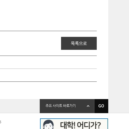
목록으로
바
주요 사이트 바로가기
로
가
기
6