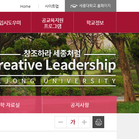
세종대학교 홈페이지
Home
사이트맵
공교육지원
입시도우미
학교정보
프로그램
학 자료실
공지사항
글
축소
확대
출력
자
크