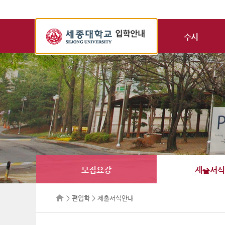
세
종
수시
대
학
교
입
학
정
보
모집요강
제출서식
> 편입학 > 제출서식안내