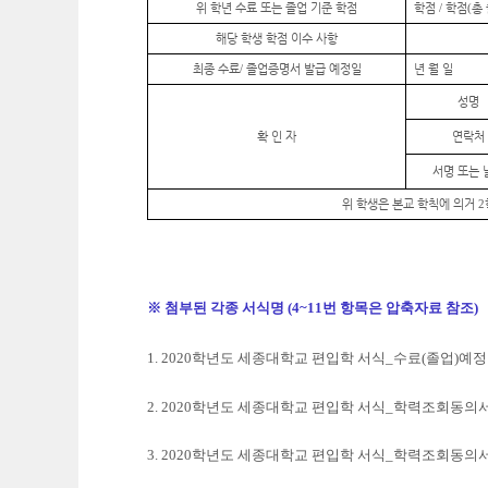
위 학년 수료 또는 졸업 기준 학점
학점
학점
총
/
(
해당 학생 학점 이수 사항
최종 수료
졸업증명서 발급 예정일
년 월 일
/
성명
확 인 자
연락처
서명 또는 
위 학생은 본교 학칙에 의거
2
※
첨부된 각종 서식
명 (4~11번 항목은 압축자료 참조)
1. 2020학년도 세종대학교 편입학 서식_수료(졸업)예
2. 2020학년도 세종대학교 편입학 서식_학력조회동의서
3. 2020학년도 세종대학교 편입학 서식_학력조회동의서