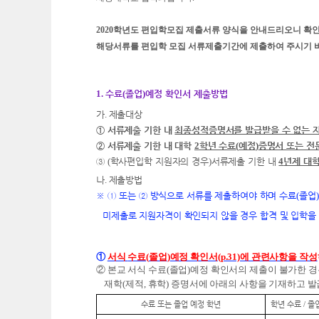
2020학년도 편입학모집 제출서류 양식을 안내드리오니 확인 
해당서류를 편입학 모집 서류제출기간에 제출하여 주시기 
1.
수료
(
졸업
)
예정 확인서 제출방법
가
.
제출대상
①
서류제출 기한 내
최종성적증명서를 발급받을 수 없는 
②
서류제출 기한 내 대학
2
학년 수료
(
예정
)
증명서 또는 전
③
(
학사편입학 지원자의 경우
)
서류제출 기한 내
4
년제 대학
나
.
제출방법
※ ①
또는
②
방식으로 서류를 제출하여야 하며 수료
(
졸업
)
미제출로 지원자격이 확인되지 않을 경우 합격 및 입학을
①
서식
수료
(
졸업
)
예정 확인서
(p.31)
에 관련사항을 작성
②
본교 서식
수료
(
졸업
)
예정 확인서
의 제출이 불가한 
재학
(
제적
,
휴학
)
증명서에 아래의 사항을 기재하고 발
수료 또는 졸업 예정 학년
학년 수료
졸
/