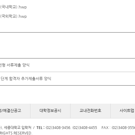
국내학교).hwp
국외학교).hwp
전형 서류제출 양식
1단계 합격자 추가제출서류 양식
정/예결산공고
대학정보공시
교내전화번호
사이트맵
동), 세종대학교 입학처
/
TEL :
(02)3408-3456. (02)3408-4455 FAX : (02)3408-355
l RIGHTS RESERVED.