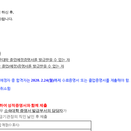
하신 후,
바랍니다.
자
문대학 졸업예정증명서를 발급받을 수 없는 자
 졸업
(
예정
)
증명서를 발급받을 수 없는 자
예정자 중 합격자
는
2020. 2.24(
월
)
까지
수료증명서 또는 졸업증명서를 제출해야 함
.
 취소함
.
하여 성적증명서와 함께 제출
경우
소속대학 증명서 발급부서의 담당자
가
급기관장의 직인 날인 후 제출
업 예정
표시
(O
)