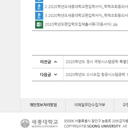
2.2020학년도세종대학교편입학서식_학력조회동의서(
3.2020학년도세종대학교편입학서식_학력조회동의서(
2020학년도편입학모집제출서류(각종서식).zip
이전글
2020학년도 정시 국방시스템공학 특별
다음글
2020학년도 수시모집 항공시스템공학 
개인정보처리방침
이메일무단수집거부
규
05006 서울특별시 광진구 능동로 209(군자
COPYRIGHT©
SEJONG UNIVERSITY
. Al