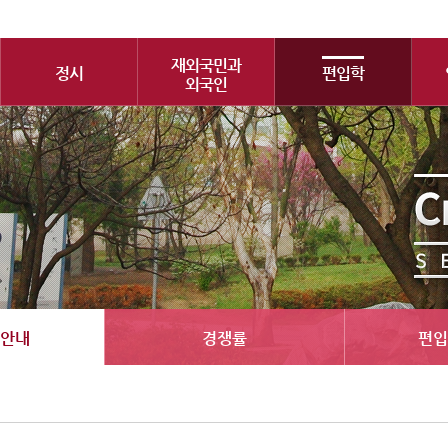
재외국민과
정시
편입학
외국인
안내
경쟁률
편입