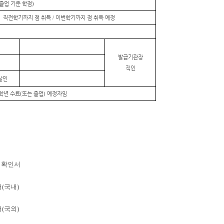
 졸업 기준 학점
)
직전학기까지
점 취득
이번학기까지
점 취득 예정
/
발급기관장
직인
날인
학년 수료
또는 졸업
예정자임
(
)
정 확인서
(국내)
(국외)