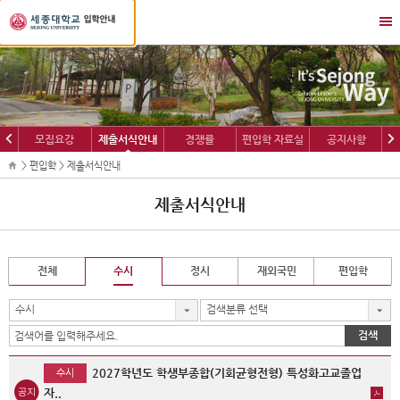
세
메
종
뉴
대
열
학
기/
교
닫
입
기
학
이
다
모집요강
제출서식안내
경쟁률
편입학 자료실
공지사항
정
전
음
보
> 편입학 > 제출서식안내
제출서식안내
전체
수시
정시
재외국민
편입학
수시
검색분류 선택
검색
2027학년도 학생부종합(기회균형전형) 특성화고교졸업
수시
자..