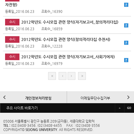
자전형)
등록일_2016.06.23
조회수_16390
2012학년도 수시모집 관련 양식(자기보고서_창의적리더십)
수시
등록일_2016.06.23
조회수_16859
2012학년도 수시모집 관련 양식(창의적리더십 추천서)
수시
등록일_2016.06.23
조회수_12228
2012학년도 수시모집 관련 양식(자기보고서_사회기여자)
수시
등록일_2016.06.23
조회수_16979
처
이
다
마
음
전
음
지
막
이
다
개인정보처리방침
이메일무단수집거부
전
음
바
주요 사이트 바로가기
규정/예결산공고
대학정보공시
로
가
05006 서울특별시 광진구 능동로 209(군자동), 세종대학교 입학처
TEL :
(02)3408-3456. (02)3408-4455 FAX : (02)3408-3556
기
교내전화번호
사이트맵
COPYRIGHT©
SEJONG UNIVERSITY
. All RIGHTS RESERVED.