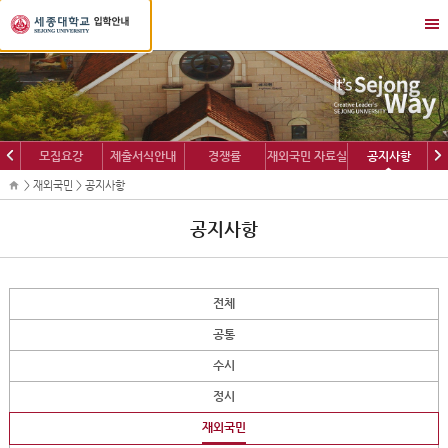
세
메
종
뉴
대
열
학
기/
교
닫
입
기
학
이
다
모집요강
제출서식안내
경쟁률
재외국민 자료실
공지사항
정
전
음
보
> 재외국민 > 공지사항
공지사항
전체
공통
수시
정시
재외국민