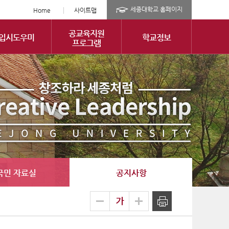
세종대학교 홈페이지
Home
사이트맵
공교육지원
입시도우미
학교정보
프로그램
국민 자료실
공지사항
글
축소
확대
출력
자
크