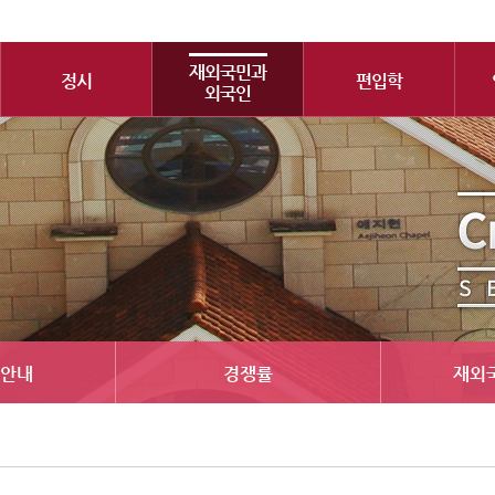
재외국민과
정시
편입학
외국인
안내
경쟁률
재외