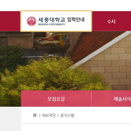
세
종
수시
대
학
교
입
학
정
보
모집요강
제출서식
> 재외국민 > 공지사항