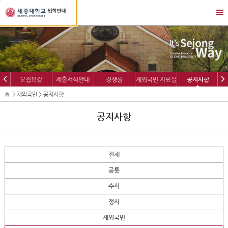
세
메
종
뉴
대
열
학
기/
교
닫
입
기
학
이
다
모집요강
제출서식안내
경쟁률
재외국민 자료실
공지사항
정
전
음
보
> 재외국민 > 공지사항
공지사항
전체
공통
수시
정시
재외국민