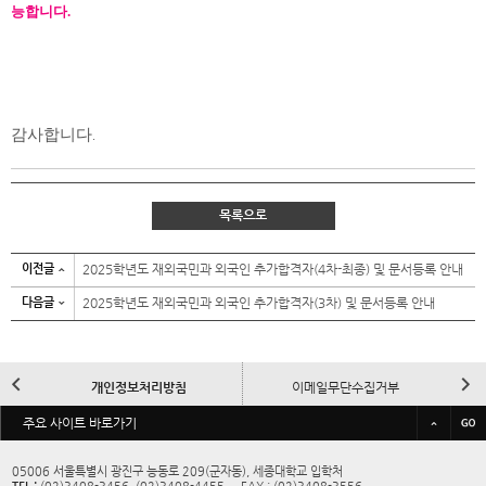
능합니다.
감사합니다
.
목록으로
이전글
2025학년도 재외국민과 외국인 추가합격자(4차-최종) 및 문서등록 안내
다음글
2025학년도 재외국민과 외국인 추가합격자(3차) 및 문서등록 안내
이
다
개인정보처리방침
이메일무단수집거부
전
음
바
주요 사이트 바로가기
규정/예결산공고
대학정보공시
로
가
05006 서울특별시 광진구 능동로 209(군자동), 세종대학교 입학처