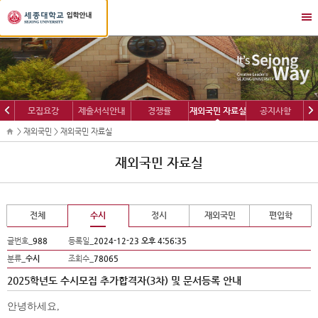
세
메
종
뉴
대
열
학
기/
교
닫
입
기
학
이
다
모집요강
제출서식안내
경쟁률
재외국민 자료실
공지사항
정
전
음
보
> 재외국민 > 재외국민 자료실
재외국민 자료실
전체
수시
정시
재외국민
편입학
글번호_
988
등록일_
2024-12-23 오후 4:56:35
분류_
수시
조회수_
78065
2025학년도 수시모집 추가합격자(3차) 및 문서등록 안내
안녕하세요
,