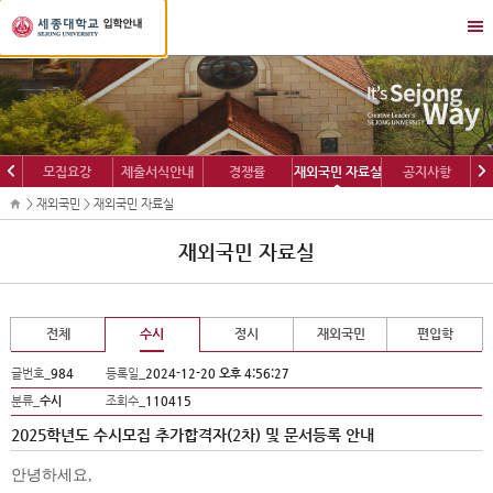
세
메
종
뉴
대
열
학
기/
교
닫
입
기
학
이
다
모집요강
제출서식안내
경쟁률
재외국민 자료실
공지사항
정
전
음
보
> 재외국민 > 재외국민 자료실
재외국민 자료실
전체
수시
정시
재외국민
편입학
글번호_
984
등록일_
2024-12-20 오후 4:56:27
분류_
수시
조회수_
110415
2025학년도 수시모집 추가합격자(2차) 및 문서등록 안내
안녕하세요
,