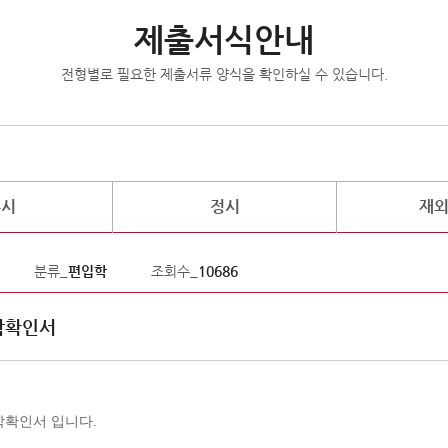
제출서식안내
전형별로 필요한 제출서류 양식을 확인하실 수 있습니다.
수시
정시
재
분류_
편입학
조회수_
10686
학확인서
학확인서 입니다.