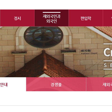
재외국민과
정시
편입학
외국인
안내
경쟁률
재외