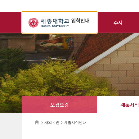
세
종
수시
대
학
교
입
학
정
보
모집요강
제출서식
> 재외국민 > 제출서식안내