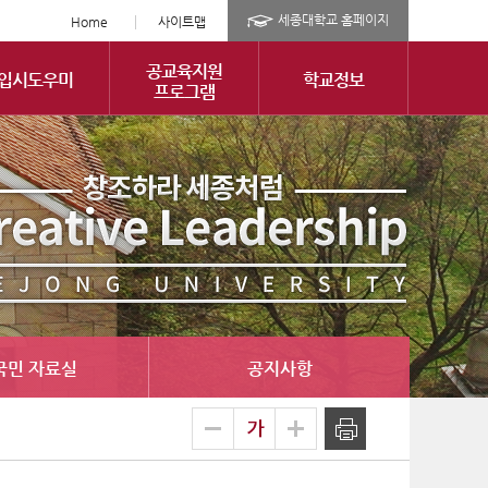
세종대학교 홈페이지
Home
사이트맵
공교육지원
입시도우미
학교정보
프로그램
국민 자료실
공지사항
글
축소
확대
출력
자
크