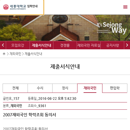
세
메
종
뉴
대
열
학
기/
교
닫
입
기
학
이
다
모집요강
제출서식안내
경쟁률
재외국민 자료실
공지사항
정
전
음
보
> 재외국민 > 제출서식안내
제출서식안내
전체
수시
정시
재외국민
편입학
글번호_
157
등록일_
2016-06-22 오후 5:42:30
분류_
재외국민
조회수_
9361
2007재외국인 학력조회 동의서
2007재외국인 학력조회 동의서