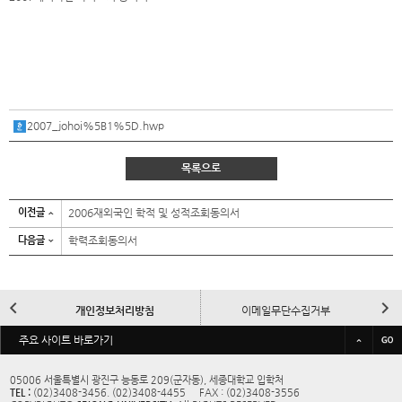
2007_johoi%5B1%5D.hwp
목록으로
이전글
2006재외국인 학적 및 성적조회동의서
다음글
학력조회동의서
이
다
개인정보처리방침
이메일무단수집거부
전
음
바
주요 사이트 바로가기
규정/예결산공고
대학정보공시
로
가
05006 서울특별시 광진구 능동로 209(군자동), 세종대학교 입학처
TEL :
(02)3408-3456. (02)3408-4455 FAX : (02)3408-3556
기
교내전화번호
사이트맵