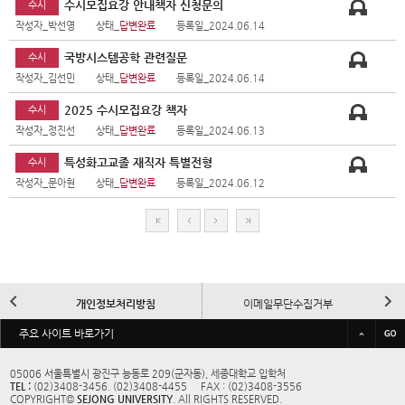
수시모집요강 안내책자 신청문의
수시
작성자_박선영
상태_
답변완료
등록일_2024.06.14
국방시스템공학 관련질문
수시
작성자_김선민
상태_
답변완료
등록일_2024.06.14
2025 수시모집요강 책자
수시
작성자_정진선
상태_
답변완료
등록일_2024.06.13
특성화고교졸 재직자 특별전형
수시
작성자_문아현
상태_
답변완료
등록일_2024.06.12
처
이
다
마
음
전
음
지
막
이
다
개인정보처리방침
이메일무단수집거부
전
음
바
주요 사이트 바로가기
규정/예결산공고
대학정보공시
로
가
05006 서울특별시 광진구 능동로 209(군자동), 세종대학교 입학처
TEL :
(02)3408-3456. (02)3408-4455 FAX : (02)3408-3556
기
교내전화번호
사이트맵
COPYRIGHT©
SEJONG UNIVERSITY
. All RIGHTS RESERVED.