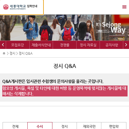
세
메
종
뉴
대
열
학
기/
교
닫
입
기
학
이
다
모집요강
제출서식안내
경쟁률
정시 자료실
공지사항
정
전
음
보
> 정시 > 정시 Q&A
정시 Q&A
Q&A게시판은 입시관련 수험생의 문의사항을 올리는 곳입니다.
혐오성 게시물, 욕설 및 타인에 대한 비방 등 운영목적에 맞지않는 게시물에 대
해서는 삭제합니다.
전체
수시
정시
재외국민
편입학