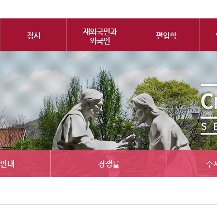
재외국민과
정시
편입학
외국인
안내
경쟁률
수