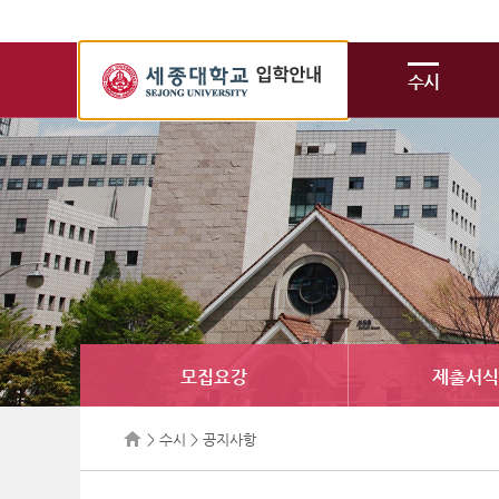
세
종
수시
대
학
교
입
학
정
보
모집요강
제출서식
> 수시 > 공지사항