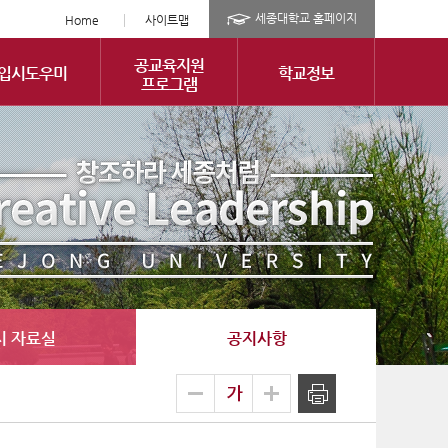
세종대학교 홈페이지
Home
사이트맵
공교육지원
입시도우미
학교정보
프로그램
시 자료실
공지사항
글
축소
확대
출력
자
크