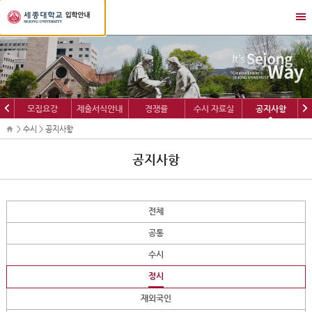
세
메
종
뉴
대
열
학
기/
교
닫
입
기
학
이
다
모집요강
제출서식안내
경쟁률
수시 자료실
공지사항
정
전
음
보
> 수시 > 공지사항
공지사항
전체
공통
수시
정시
재외국인