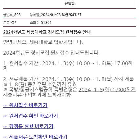
편입학
글번호_
803
등록일_
2024-01-03 오전 9:43:27
분류_
정시
조회수_
51801
2024학년도 세종대학교 정시모집 원서접수 안내
안녕하세요
,
세종대학교 입학처입니다
.
2024
학년도 정시모집 원서접수 안내드립니다
.
1.
원서접수 기간
:
2024. 1. 3(
수
) 10:00 ~ 1. 6(
토
) 17:00
까
지
2.
서류제출 기간
:
2024. 1. 3(
수
) 10:00 ~ 1. 8(
월
)
까지 제출
※
1. 8(
월
)
등기우편 소인까지 유효
※
국방
/
항공시스템공학 특별전형
은
2024. 1. 8(
화
) 17:00
까지
제출서류가 입학과에 도착
해야함
☞
원서접수 바로가기
☞
원서접수 확인 바로가기
☞
경쟁률 현황 바로가기
☞
제출서류 도착확인 바로가기