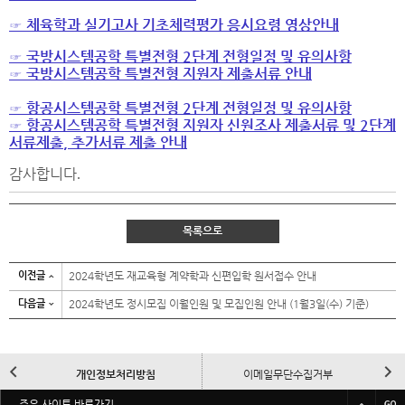
☞
체육학과 실기고사 기초체력평가 응시요령 영상안내
☞
국방시스템공학 특별전형
2
단계 전형일정 및 유의사항
☞
국방시스템공학 특별전형 지원자 제출서류 안내
☞
항공시스템공학 특별전형
2
단계 전형일정 및 유의사항
☞
항공시스템공학 특별전형 지원자 신원조사 제출서류 및
2
단계
서류제출
,
추가서류 제출 안내
감사합니다
.
목록으로
이전글
2024학년도 재교육형 계약학과 신편입학 원서접수 안내
다음글
2024학년도 정시모집 이월인원 및 모집인원 안내 (1월3일(수) 기준)
이
다
개인정보처리방침
이메일무단수집거부
전
음
바
주요 사이트 바로가기