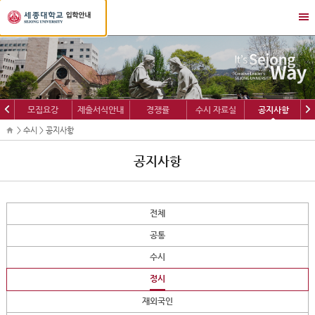
세
메
종
뉴
대
열
학
기/
교
닫
입
기
학
이
다
모집요강
제출서식안내
경쟁률
수시 자료실
공지사항
정
전
음
보
> 수시 > 공지사항
공지사항
전체
공통
수시
정시
재외국인