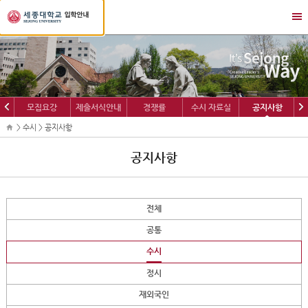
세
메
종
뉴
대
열
학
기/
교
닫
입
기
학
이
다
모집요강
제출서식안내
경쟁률
수시 자료실
공지사항
정
전
음
보
> 수시 > 공지사항
공지사항
전체
공통
수시
정시
재외국인