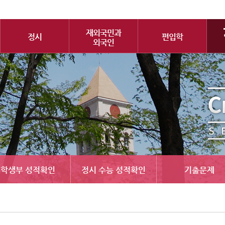
재외국민과
정시
편입학
외국인
학생부 성적확인
정시 수능 성적확인
기출문제