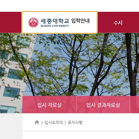
세
종
수시
대
학
교
입
학
정
보
입시 자료실
입시 결과자료실
> 입시도우미 > 공지사항