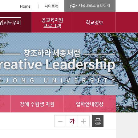
세종대학교 홈페이지
Home
사이트맵
공교육지원
입시도우미
학교정보
프로그램
장애 수험생 지원
입학안내영상
글
축소
확대
출력
자
크