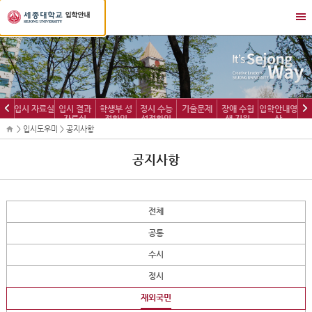
세
메
종
뉴
대
열
학
기/
교
닫
입
기
학
이
다
입시 자료실
입시 결과
학생부 성
정시 수능
기출문제
장애 수험
입학안내영
정
자료실
적확인
성적확인
생 지원
상
전
음
보
> 입시도우미 > 공지사항
공지사항
전체
공통
수시
정시
재외국민