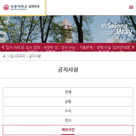
세
메
종
뉴
대
열
학
기/
교
닫
입
기
학
이
다
입시 자료실
입시 결과
학생부 성
정시 수능
기출문제
장애 수험
입학안내영
정
자료실
적확인
성적확인
생 지원
상
전
음
보
> 입시도우미 > 공지사항
공지사항
전체
공통
수시
정시
재외국민