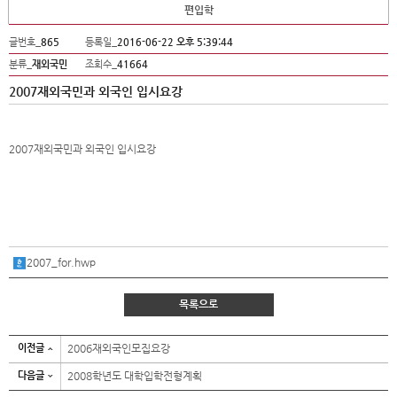
편입학
글번호_
865
등록일_
2016-06-22 오후 5:39:44
분류_
재외국민
조회수_
41664
2007재외국민과 외국인 입시요강
2007재외국민과 외국인 입시요강
2007_for.hwp
목록으로
이전글
2006재외국인모집요강
다음글
2008학년도 대학입학전형계획