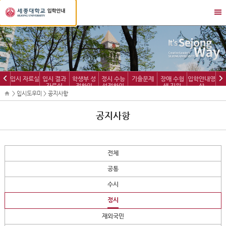
세
메
종
뉴
대
열
학
기/
교
닫
입
기
학
이
다
입시 자료실
입시 결과
학생부 성
정시 수능
기출문제
장애 수험
입학안내영
정
자료실
적확인
성적확인
생 지원
상
전
음
보
> 입시도우미 > 공지사항
공지사항
전체
공통
수시
정시
재외국민