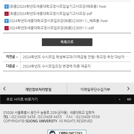
[최종]2024학년도세종대학교정시모집실기고사요강(배포용).hwp
[최종]2024학년도세종대학교정시모집실기고사요강.pdf
2024학년도세종대학교정시모집요강[최종](230911)_배포용.hwp
2024학년도세종대학교정시모집요강[최종](230911).pdf
목록으로
이전글
2024학년도 수시모집 학생부교과(지역균형 전형) 학교장 추천 대상자 명단 입력/확인 안내
다음글
2024학년도 수시모집요강 변경에 따른 재공지
이
다
개인정보처리방침
이메일무단수집거부
전
음
바
주요 사이트 바로가기
규정/예결산공고
대학정보공시
로
가
05006 서울특별시 광진구 능동로 209(군자동), 세종대학교 입학처
TEL :
(02)3408-3456. (02)3408-4455 FAX : (02)3408-3556
기
교내전화번호
사이트맵
COPYRIGHT©
SEJONG UNIVERSITY
. All RIGHTS RESERVED.