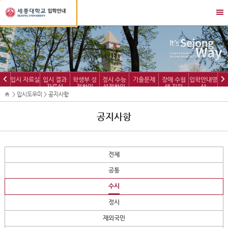
세
메
종
뉴
대
열
학
기/
교
닫
입
기
학
이
다
입시 자료실
입시 결과
학생부 성
정시 수능
기출문제
장애 수험
입학안내영
정
자료실
적확인
성적확인
생 지원
상
전
음
보
> 입시도우미 > 공지사항
공지사항
전체
공통
수시
정시
재외국민