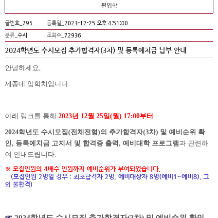
편입학
글번호_
795
등록일_
2023-12-25 오후 4:51:00
분류_
수시
조회수_
72936
2024학년도 수시모집 추가합격자(3차) 및 등록예치금 납부 안내
안녕하세요
,
세종대 입학처입니다
.
아래 링크를 통해
2023년
12월 25일(월
) 17:00
부터
2024학년도 수시모집(전체전형)의 추가합격자(3차)
및 예비순위 확
인, 등록예치금 고지서 및 합격증 출력, 예비대학 프로그램
과 관련하
여 안내드립니다.
※ 모집인원의 4배수 인원까지 예비순위가 부여되었습니다.
(모집인원 2명일 경우 : 최초합격자 2명, 예비대상자 8명(예비1~예비8), 그
외 불합격)
☞
2024학년도 수시모집 추가합격자(3차) 및 예비순위 확인,