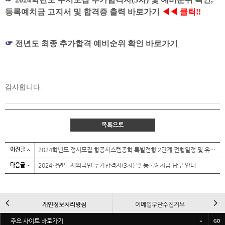
등록예치금 고지서 및 합격증 출력 바로가기
◀
◀
클릭!!
☞
전년도 최종 추가합격 예비순위 확인 바로가기
감사합니다.
목록으로
이전글
2024학년도 정시모집 항공시스템공학 특별전형 2단계 전형일정 및 유의사항 안내
다음글
2024학년도 재외국민 추가합격자(3차) 및 등록예치금 납부 안내
이
다
개인정보처리방침
이메일무단수집거부
전
음
바
주요 사이트 바로가기