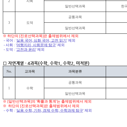
2
사회
일반선택과목
한국
공통과목
3
도덕
일반선택과목
※ 하단의 [진로선택과목]은 출제범위에서 제외
- 국어 : '
실용 국어, 심화 국어, 고전 읽기
' 제외
- 사회 : '
여행지리, 사회문제 탐구
' 제외
- 도덕 : '
고전과 윤리
' 제외
□ 자연계열 - 4과목(수학, 수학1, 수학2, 미적분)
No.
교과목
과목분류
공통과목
1
수학
일반선택과목
※
[일반선택과목]의 '확률과 통계'는 출제범위에서 제외
※
하단의 [진로선택과목]은 출제범위에서 제외
- 수학 : '
실용 수학, 기하, 경제 수학, 수학과제 탐구
' 제외