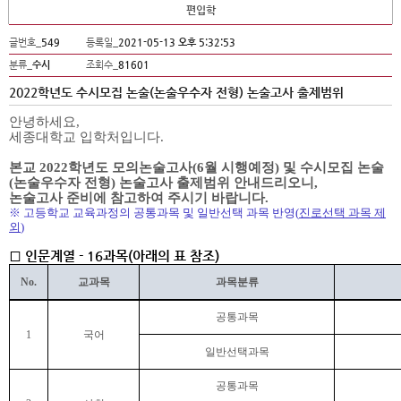
편입학
글번호_
549
등록일_
2021-05-13 오후 5:32:53
분류_
수시
조회수_
81601
2022학년도 수시모집 논술(논술우수자 전형) 논술고사 출제범위
안녕하세요
,
세종대학교 입학처입니다
.
본교
2022
학년도 모의논술고사(6월 시행예정) 및 수시모집 논술
(논술우수자 전형) 논술고사 출제범위 안내드리오니,
논술고사 준비에 참고하여 주시기 바랍니다.
※ 고등학교 교육과정의 공통과목 및 일반선택 과목 반영(
진로선택 과목 제
외
)
□ 인문계열 - 16과목(아래의 표 참조)
No.
교과목
과목분류
공통과목
1
국어
일반선택과목
공통과목