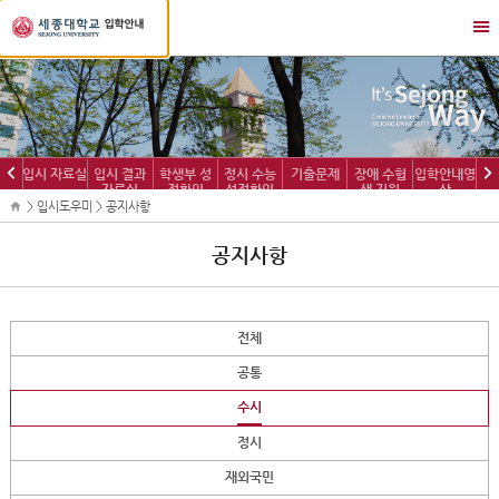
세
메
종
뉴
대
열
학
기/
교
닫
입
기
학
이
다
입시 자료실
입시 결과
학생부 성
정시 수능
기출문제
장애 수험
입학안내영
정
자료실
적확인
성적확인
생 지원
상
전
음
보
> 입시도우미 > 공지사항
공지사항
전체
공통
수시
정시
재외국민