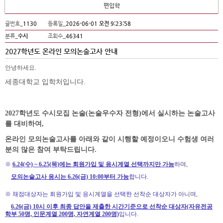
편입학
글번호_
1130
등록일_
2026-06-01 오전 9:23:58
분류_
수시
조회수_
46341
2027학년도 온라인 모의논술고사 안내
안녕하세요
.
세종대학교 입학처입니다
.
2027
학년도 수시모집 논술(논술우수자 전형)에서 실시하는 논술고사
를 대비하여,
온라인 모의논술고사를 아래와 같이 시행할 예정이오니 수험생 여러
분의 많은 참여 부탁드립니다
.
※
6.24(수) ~ 6.25(목)에는 회원가입 및 응시계열 선택까지만 가능
하며,
모의논술고사 응시는 6.26(금) 10:00부터 가능
합니다.
※ 채점대상자는 회원가입 및 응시계열을 선택한 선착순 대상자가 아니며,
6.26(금) 10시 이후 최종 답안을 제출한 시간기준으로 선착순 대상자(자유전공
학부 50명, 인문계열 200명, 자연계열 200명)
입니다.