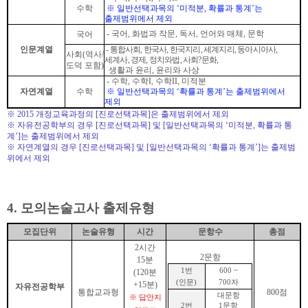
수학
※
일반선택과목의
‘
미적분
,
확률과 통계
’
는
출제범위에서 제외
- 국어
,
화법과 작문
,
독서
,
언어와 매체
,
문학
국어
인문계열
- 통합사회
,
한국사
,
한국지리
,
세계지리
,
동아시아사
,
사회
(
역사
/
세계사
,
경제
,
정치와법
,
사회
?
문화
,
도덕 포함
)
생활과 윤리
,
윤리와 사상
- 수학
,
수학
I,
수학
II,
미적분
자연계열
수학
※
일반선택과목의
‘
확률과 통계
’
는 출제범위에서
제외
※
2015
개정교육과정의
[
진로선택과목
]
은 출제범위에서 제외
※
자유전공학부의 경우
[
진로선택과목
]
및
[
일반선택과목
의
‘
미적분,
확률과 통
계
’]
는 출제범위에서 제외
※
자연계열의 경우
[
진로선택과목
]
및
[
일반선택과목
의
‘
확률과 통계
’]
는 출제범
위에서 제외
4.
모의논술고사 출
제유형
모집단
위
논술유형
시간
문항수
총점
2
시간
2
문항
15분
1
번
600 ~
(120
분
(
인문
)
700
자
+15분
)
자유전공학부
통합교과형
800
점
대문항
※ 답안지
2
번
1
문항