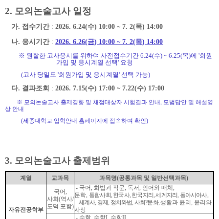
2.
모의논술고사 일정
가
.
접수기간
:
2026. 6.24(수
) 10:00 ~ 7. 2(목
) 14:00
나
.
응시기간
:
2026. 6.26(금
) 10:00 ~ 7. 2(목
) 14:00
※
원할한 고사응시를 위하여 사전접수기간
6.24(수
) ~ 6.25(목
)
에 '회원
가입 및 응시계열 선택' 요청
(
고사 당일도 '회원가입 및 응시계열' 선택 가능
)
다
.
결과조회
:
2026. 7.15(수
) 17:00 ~ 7.22(수
) 17:00
※
모의논술고사 출제경향 및 채점대상자 시험결과 안내
,
모범답안 및 해설영
상 안내
(
세종대학교 입학안내 홈페이지에 접속하여 확인
)
3.
모의논술고사 출
제범위
계
열
교과목
과목명
(
공통과목 및 일반선택과목
)
-
국어
,
화법과 작문
,
독서
,
언어와 매체
,
국어
,
문학,
통합사회
,
한국사
,
한국지리
,
세계지리
,
동아시아사
,
사회
(
역사
/
세계사
,
경제
,
정치와법
,
사회
?
문화
,
생활과 윤리
,
윤리와
도덕 포함
)
자유전공학부
사상
-
수학
,
수학
I,
수학
II