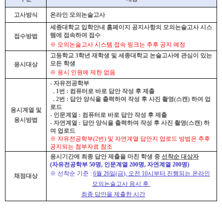
고사방식
온라인
모의논술고사
세종대학교 입학안내 홈페이지 공지사항의 모의논술고사 시스
템에 접속하여 접수
접수방법
※
모의논술고사 시스템 접속 링크는 추후 공지 예정
고
등학교
3
학년 재학생 및 세종대학교 논술고사에 관심이 있는
모든 학생
응시대상
※
응시 인원에 제한 없음
- 자유전공학부
. 1번 : 컴퓨터로 바로 답안 작성 후 제출
. 2번 :
답안 양식을 출력하여 작성 후 사진 촬영
(
스캔
)
하여 업
로드
응시계열 및
-
인문계열
:
컴퓨터로 바로 답안 작성 후 제출
응시방법
-
자연계열
:
답안 양식을 출력하여 작성 후 사진 촬영
(
스캔
)
하
여 업로드
※ 자유전공학부(2번) 및
자연계열 답안지 업로드 방법은 추후
공지되는 첨부자료 참조
응시기간에 최종 답안 제출을 마친 학생 중
선착순
대상자
(자유전공학부 50명,
인문계열
200
명
,
자연계열
200
명
)
※
선착순 기준
:
6
월 26
일
(금
),
오전
10
시부터 진행되는 온라인
채점대상
모의논술고사 응시 후
최종 답안을 제출한 시간