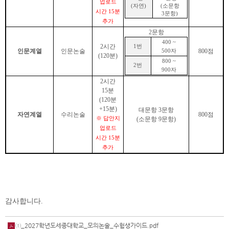
업로드
(
자연
)
(
소문항
시간 15분
3
문항
)
추가
2
문항
400 ~
2
시간
1
번
인문계열
인문논술
800
점
500
자
(120
분
)
800 ~
2
번
900
자
2
시간
15분
(120
분
+15분
)
대문항
3
문항
자연계열
수리논술
800
점
※ 답안지
(
소문항
9
문항
)
업로드
시간 15분
추가
감사합니다
.
①_2027학년도세종대학교_모의논술_수험생가이드.pdf