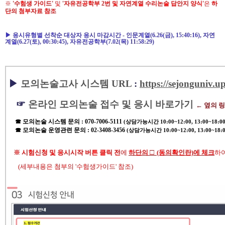
※
'수험생 가이드'
및
'자유전공학부 2번 및 자연계열 수리논술 답안지 양식'
은
하
단의 첨부자료 참조
▶ 응시유형별
선착순 대상자 응시 마감시간 - 인문계열(6.26(금), 15:40:16), 자연
계열(6.27(토), 00:30:45),
자유전공학부(
7.02(목) 11:58:29
)
▶
모의논술고사 시스템 URL
:
https://sejonguniv.up
☞
온라인 모의논술 접수 및 응시 바로가기
← 옆의 링
☎ 모의논술 시스템 문의 : 070-7006-5111
(상담가능시간 10:00~12:00, 13:00~18:00
☎ 모의논술 운영관련 문의 : 02-3408-3456
(상담가능시간 10:00~12:00, 13:00~18:0
□
※ 시험신청 및 응시시작 버튼 클릭 전
에
하단의
(동의확인란)에 체크
하여
(세부내용은 첨부의 '수험생가이드' 참조)