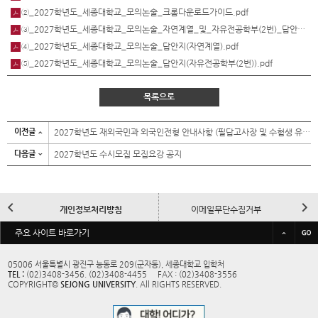
②_2027학년도_세종대학교_모의논술_크롬다운로드가이드.pdf
③_2027학년도_세종대학교_모의논술_자연계열_및_자유전공학부(2번)_답안지업로드가이드.pdf
④_2027학년도_세종대학교_모의논술_답안지(자연계열).pdf
⑤_2027학년도_세종대학교_모의논술_답안지(자유전공학부(2번)).pdf
목록으로
이전글
2027학년도 재외국민과 외국인전형 안내사항 (필답고사장 및 수험생 유의사항 등)
다음글
2027학년도 수시모집 모집요강 공지
이
다
개인정보처리방침
이메일무단수집거부
전
음
바
주요 사이트 바로가기
규정/예결산공고
대학정보공시
로
가
05006 서울특별시 광진구 능동로 209(군자동), 세종대학교 입학처
TEL :
(02)3408-3456. (02)3408-4455 FAX : (02)3408-3556
기
교내전화번호
사이트맵
COPYRIGHT©
SEJONG UNIVERSITY
. All RIGHTS RESERVED.