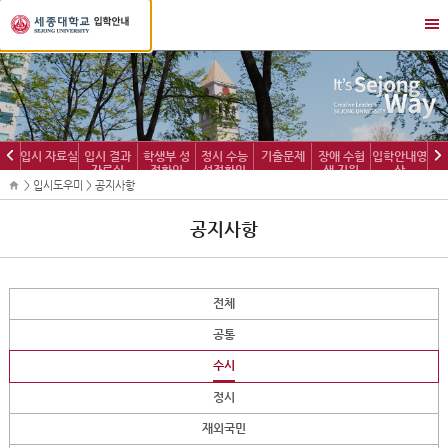
세
메
종
뉴
대
열
학
기/
교
닫
입
기
학
이
다
입시 자료실
입시 결과
학생부 성
정시 수능
기출문제
장애 수험
입학안내영
정
자료실
적확인
성적확인
생 지원
상
전
음
보
> 입시도우미 > 공지사항
공지사항
전체
공통
수시
정시
재외국민