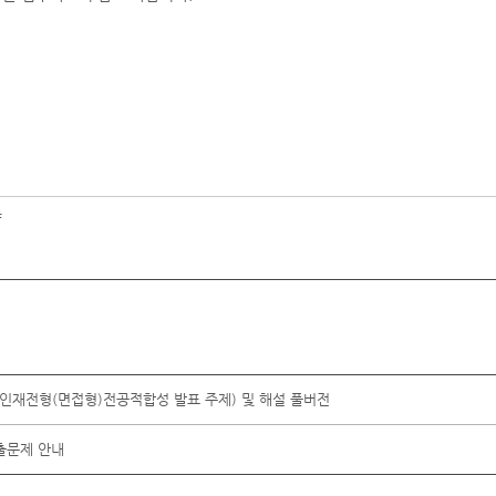
f
의인재전형(면접형)전공적합성 발표 주제) 및 해설 풀버전
출문제 안내