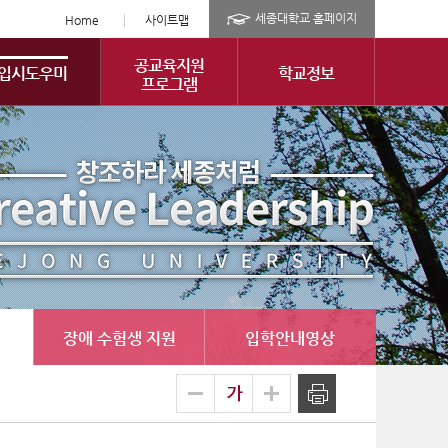
세종대학교 홈페이지
Home
사이트맵
공교육지원
입시도우미
학교정보
프로그램
장애 수험생 지원
입학안내영상
글
축소
확대
출력
자
크