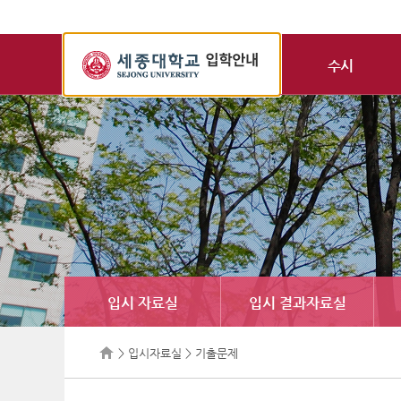
세
종
수시
대
학
교
입
학
정
보
입시 자료실
입시 결과자료실
> 입시자료실 > 기출문제