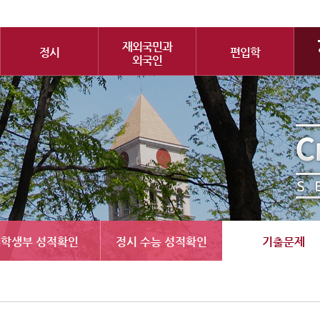
재외국민과
정시
편입학
외국인
학생부 성적확인
정시 수능 성적확인
기출문제