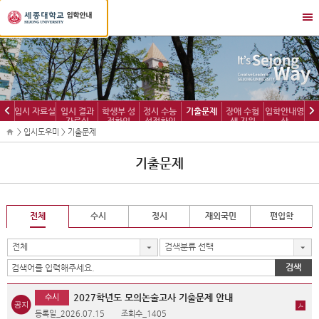
세
메
종
뉴
대
열
학
기/
교
닫
입
기
학
이
다
입시 자료실
입시 결과
학생부 성
정시 수능
기출문제
장애 수험
입학안내영
정
자료실
적확인
성적확인
생 지원
상
전
음
보
> 입시도우미 > 기출문제
기출문제
전체
수시
정시
재외국민
편입학
전체
검색분류 선택
검색
2027학년도 모의논술고사 기출문제 안내
수시
등록일_2026.07.15
조회수_1405