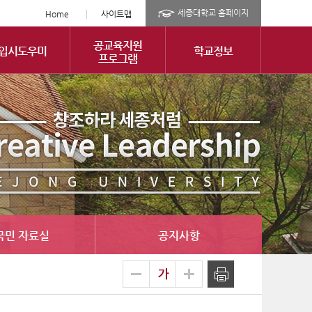
세종대학교 홈페이지
Home
사이트맵
공교육지원
입시도우미
학교정보
프로그램
국민 자료실
공지사항
글
축소
확대
출력
자
크