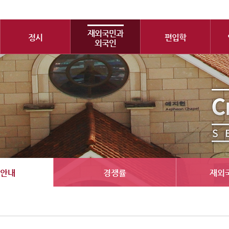
재외국민과
정시
편입학
외국인
안내
경쟁률
재외