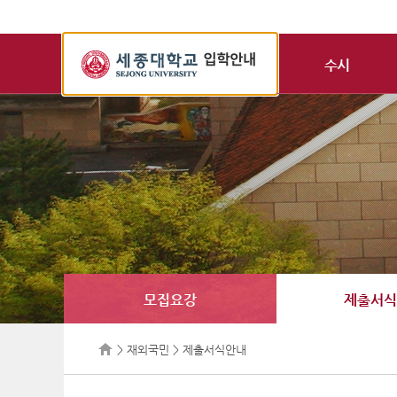
세
종
수시
대
학
교
입
학
정
보
모집요강
제출서식
> 재외국민 > 제출서식안내