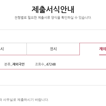
제출서식안내
전형별로 필요한 제출서류 양식을 확인하실 수 있습니다.
수시
정시
재
분류_
재외국민
조회수_
47248
과 사무실로 제출하시기 바랍니다
.