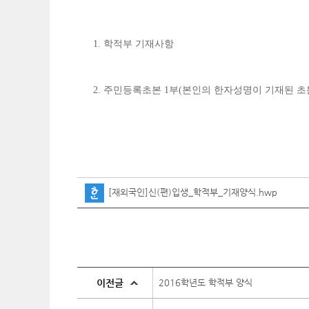
학적부 기재사항
1.
주민등록초본
부
본인의 한자성명이 기재된 초
2.
1
(
[재외국인]신(편)입생_학적부_기재양식.hwp
이전글
2016학년도 학적부 양식