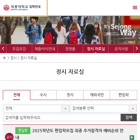
세
메
종
뉴
대
열
학
기/
교
닫
입
기
학
이
다
모집요강
제출서식안내
경쟁률
정시 자료실
공지사항
정
전
음
보
> 정시 > 정시 자료실
정시 자료실
전체
수시
정시
재외국민
편입학
전체
검색분류 선택
검색
2025학년도 편입학모집 최종 추가합격자 예비순위 안
편입학
내