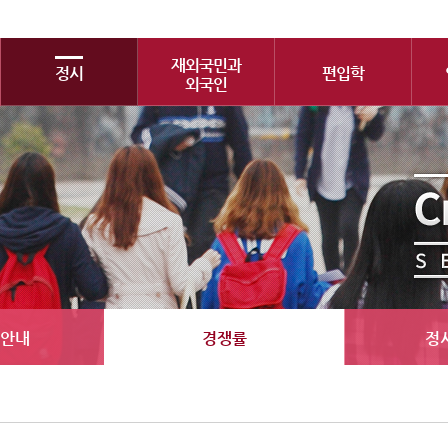
재외국민과
정시
편입학
외국인
안내
경쟁률
정