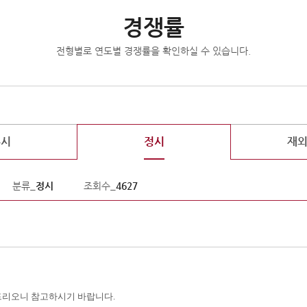
경쟁률
전형별로 연도별 경쟁률을 확인하실 수 있습니다.
수시
정시
재
분류_
정시
조회수_
4627
드리오니 참고하시기 바랍니다
.