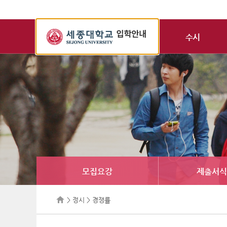
세
종
수시
대
학
교
입
학
정
보
모집요강
제출서식
> 정시 > 경쟁률