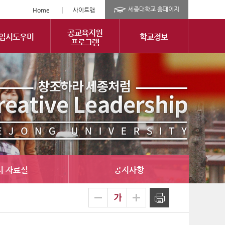
세종대학교 홈페이지
Home
사이트맵
공교육지원
입시도우미
학교정보
프로그램
시 자료실
공지사항
글
축소
확대
출력
자
크