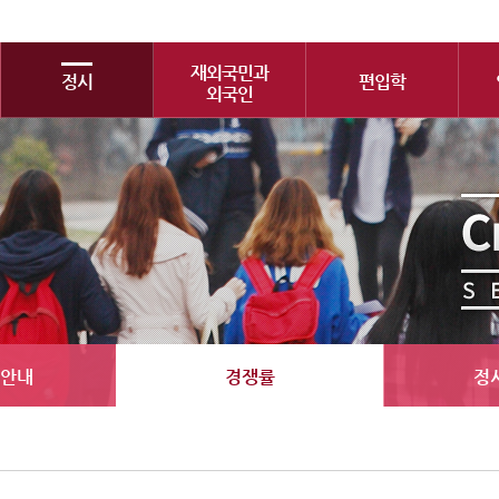
재외국민과
정시
편입학
외국인
안내
경쟁률
정