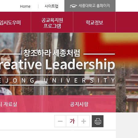
세종대학교 홈페이지
Home
사이트맵
공교육지원
입시도우미
학교정보
프로그램
시 자료실
공지사항
글
축소
확대
출력
자
크