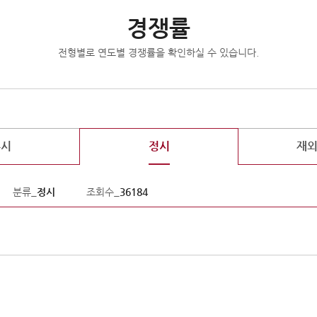
경쟁률
전형별로 연도별 경쟁률을 확인하실 수 있습니다.
수시
정시
재
분류_
정시
조회수_
36184