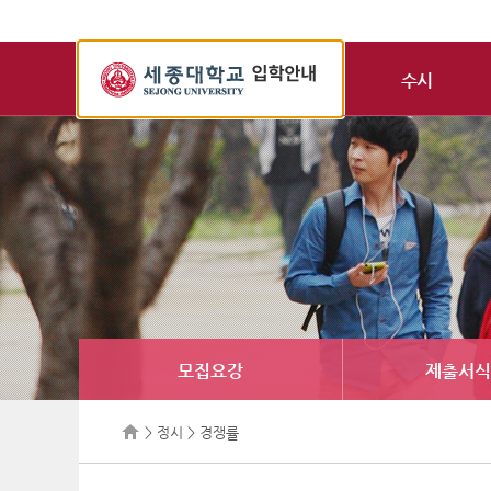
세
종
수시
대
학
교
입
학
정
보
모집요강
제출서식
> 정시 > 경쟁률