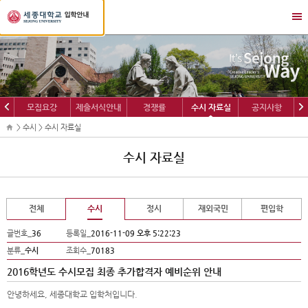
세
메
종
뉴
대
열
학
기/
교
닫
입
기
학
이
다
모집요강
제출서식안내
경쟁률
수시 자료실
공지사항
정
전
음
보
> 수시 > 수시 자료실
수시 자료실
전체
수시
정시
재외국민
편입학
글번호_
36
등록일_
2016-11-09 오후 5:22:23
분류_
수시
조회수_
70183
2016학년도 수시모집 최종 추가합격자 예비순위 안내
안녕하세요, 세종대학교 입학처입니다.