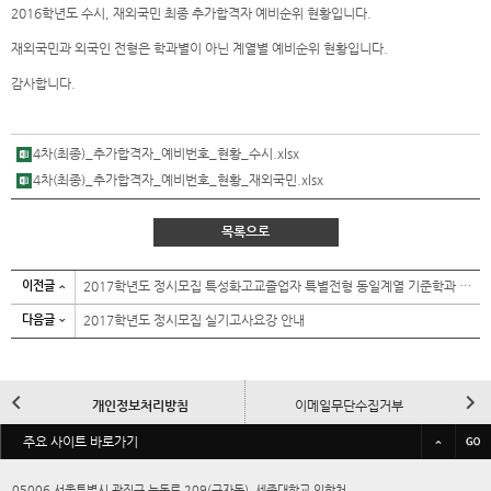
2016학년도 수시, 재외국민 최종 추가합격자 예비순위 현황입니다.
재외국민과 외국인 전형은 학과별이 아닌 계열별 예비순위 현황입니다.
감사합니다.
4차(최종)_추가합격자_예비번호_현황_수시.xlsx
4차(최종)_추가합격자_예비번호_현황_재외국민.xlsx
목록으로
이전글
2017학년도 정시모집 특성화고교졸업자 특별전형 동일계열 기준학과 안내
다음글
2017학년도 정시모집 실기고사요강 안내
이
다
개인정보처리방침
이메일무단수집거부
전
음
바
주요 사이트 바로가기
규정/예결산공고
대학정보공시
로
가
05006 서울특별시 광진구 능동로 209(군자동), 세종대학교 입학처